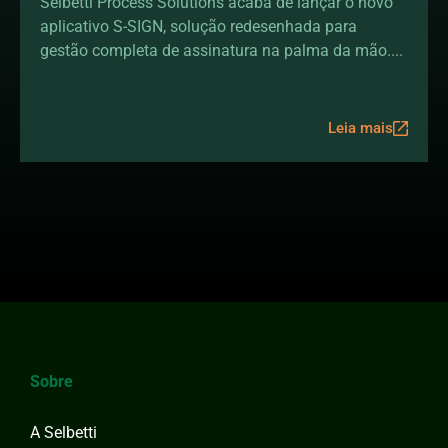
assinaturas na sua mão
Selbetti Process Solutions acaba de lançar o novo
aplicativo S-SIGN, solução redesenhada para
gestão completa de assinatura na palma da mão....
Leia mais
Sobre
A Selbetti