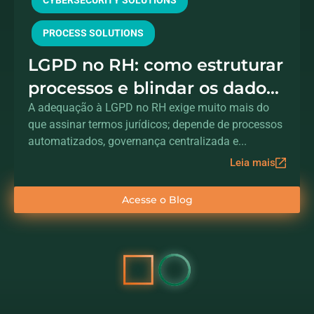
CYBERSECURITY SOLUTIONS
PROCESS SOLUTIONS
LGPD no RH: como estruturar
processos e blindar os dados
dos colaboradores
A adequação à LGPD no RH exige muito mais do
que assinar termos jurídicos; depende de processos
automatizados, governança centralizada e...
Leia mais
Acesse o Blog