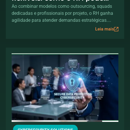
acelerar a transformação
Ao combinar modelos como outsourcing, squads
dedicadas e profissionais por projeto, o RH ganha
digital sem aumentar o
agilidade para atender demandas estratégicas....
headcount
Leia mais