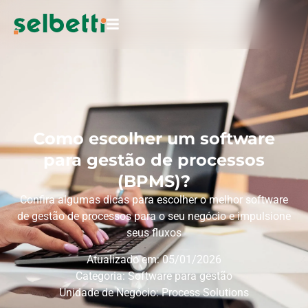
Como escolher um software
para gestão de processos
(BPMS)?
Confira algumas dicas para escolher o melhor software
de gestão de processos para o seu negócio e impulsione
seus fluxos
Atualizado em: 05/01/2026
Categoria:
Software para gestão
Unidade de Negócio:
Process Solutions