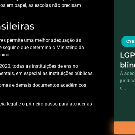
os em papel, as escolas não precisam
ileiras
lares permite uma melhor adequação às
CYB
e seguir o que determina o Ministério da
LGP
mico.
bli
 2020, todas as instituições de ensino
A adeq
ntais, em especial as instituições públicas.
jurídi
plomas e demais documentos acadêmicos
e...
ia legal e o primeiro passo para atender às