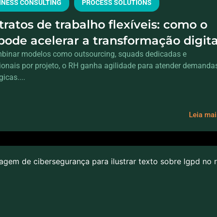
INESS CONSULTING
PROCESS SOLUTIONS
ratos de trabalho flexíveis: como o
pode acelerar a transformação digita
 aumentar o headcount
binar modelos como outsourcing, squads dedicadas e
sionais por projeto, o RH ganha agilidade para atender demanda
gicas....
Leia ma