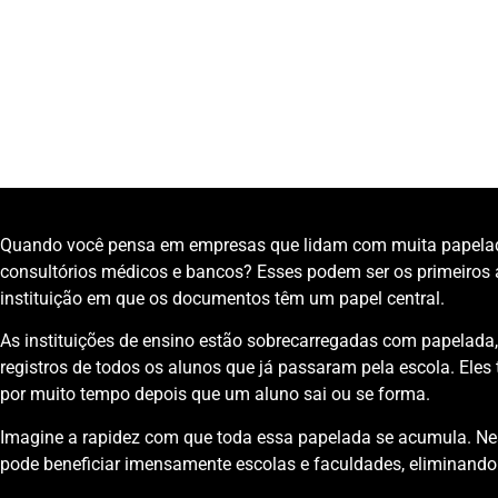
Categoria:
Tecnologia para educação
,
Gestão de documentos
Unidade de Negócio:
Process Solutions
Quando você pensa em empresas que lidam com muita papelada
consultórios médicos e bancos? Esses podem ser os primeiros 
instituição em que os documentos têm um papel central.
As instituições de ensino estão sobrecarregadas com papelada, s
registros de todos os alunos que já passaram pela escola. El
por muito tempo depois que um aluno sai ou se forma.
Imagine a rapidez com que toda essa papelada se acumula. Nes
pode beneficiar imensamente escolas e faculdades, eliminando 