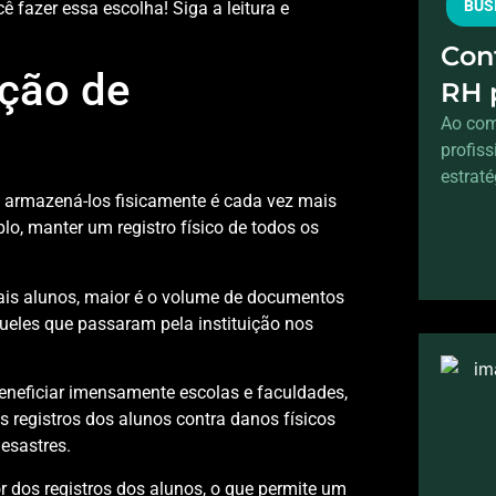
BUS
 fazer essa escolha! Siga a leitura e
Cont
ação de
RH 
sem
Ao com
profis
estraté
armazená-los fisicamente é cada vez mais
o, manter um registro físico de todos os
ais alunos, maior é o volume de documentos
eles que passaram pela instituição nos
eneficiar imensamente escolas e faculdades,
 registros dos alunos contra danos físicos
desastres.
 dos registros dos alunos, o que permite um