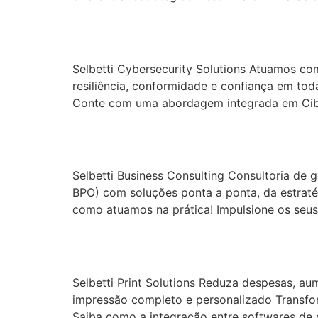
Cybersecurity Solu
Selbetti Cybersecurity Solutions Atuamos co
resiliência, conformidade e confiança em t
Conte com uma abordagem integrada em Cibe
Business Consultin
Selbetti Business Consulting Consultoria de 
BPO) com soluções ponta a ponta, da estratég
como atuamos na prática! Impulsione os seu
Print Solutions
Selbetti Print Solutions Reduza despesas, a
impressão completo e personalizado Transfor
Saiba como a integração entre softwares de 