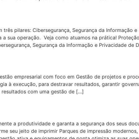
tions
m três pilares: Cibersegurança, Segurança da Informação e
oda a sua operação. Veja como atuamos na prática! Proteç
rsegurança, Segurança da Informação e Privacidade de Da
g
gestão empresarial com foco em Gestão de projetos e proces
ia à execução, para destravar resultados, garantir govern
s resultados com uma gestão de […]
umente a produtividade e garanta a segurança dos seus d
me seu jeito de imprimir Parques de impressão modernos, 
gestão ativa e equipamentos de ponta otimiza as suas ope