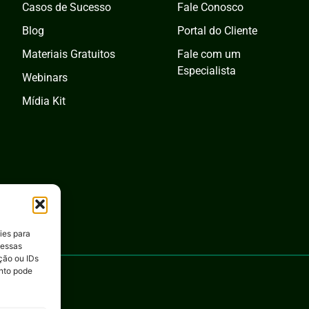
Casos de Sucesso
Fale Conosco
Blog
Portal do Cliente
Materiais Gratuitos
Fale com um
Especialista
Webinars
Mídia Kit
ies para
 essas
ção ou IDs
nto pode