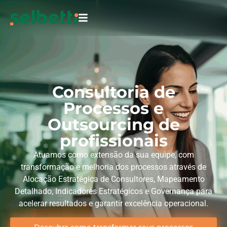
Consultoria de
Processos e
Outsourcing de
profissionais
Atuamos como extensão da sua equipe, com
transformação e melhoria dos processos através de
Alocação Estratégica de Consultores, Mapeamento
Detalhado, Indicadores Estratégicos e Governança para
acelerar resultados e garantir excelência operacional.
Descubra como transformar seus processos