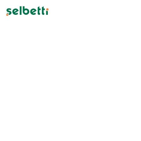
Casos de Sucesso de
Clientes Selbetti
Conheça histórias inspiradoras de empresas que
transformaram seus negócios, conquistaram inovação,
eficiência e crescimento sustentável com as soluções
Selbetti