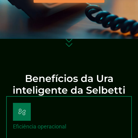
Benefícios da Ura
inteligente da Selbetti
Eficiência operacional