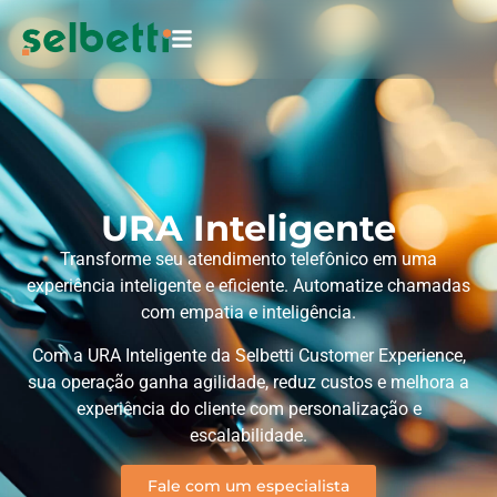
URA Inteligente
Transforme seu atendimento telefônico em uma
experiência inteligente e eficiente. Automatize chamadas
com empatia e inteligência.
Com a URA Inteligente da Selbetti Customer Experience,
sua operação ganha agilidade, reduz custos e melhora a
experiência do cliente com personalização e
escalabilidade.
Fale com um especialista