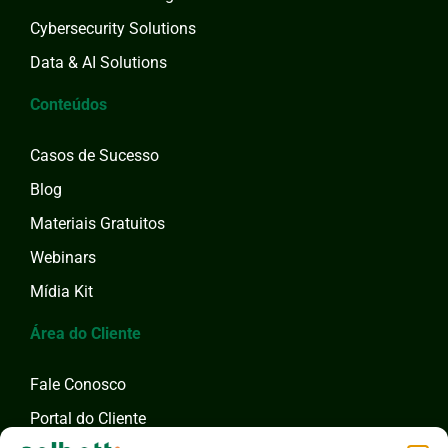
Cybersecurity Solutions
Data & AI Solutions
Conteúdos
Casos de Sucesso
Blog
Materiais Gratuitos
Webinars
Mídia Kit
Área do Cliente
Fale Conosco
Portal do Cliente