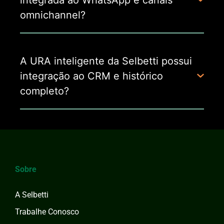
omnichannel?
A URA inteligente da Selbetti possui
integração ao CRM e histórico
completo?
Sobre
A Selbetti
Trabalhe Conosco