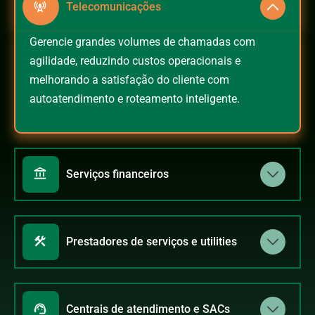
Telecomunicações
Gerencie grandes volumes de chamadas com
agilidade, reduzindo custos operacionais e
melhorando a satisfação do cliente com
autoatendimento e roteamento inteligente.
Serviços financeiros
Prestadores de serviços e utilities
Centrais de atendimento e SACs