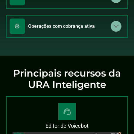
Operações com cobrança ativa
Principais recursos da
URA Inteligente
Editor de Voicebot