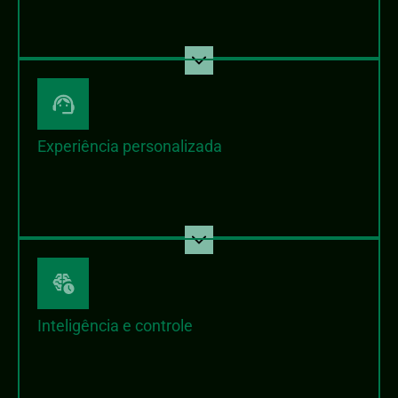
Experiência personalizada
Inteligência e controle