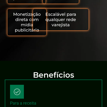
Monetização
Escalável para
direta com
qualquer rede
mídia
varejista
publicitária
Benefícios
Para a receita