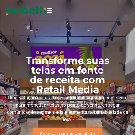
Transforme suas
telas em fonte
de receita com
Retail Media
Uma solução de retail media (digital signage) inteligente
para monetizar telas no ponto de venda, entregar
comunicação segmentada e aumentar a rentabilidade da
loja.
Fale com um especialista