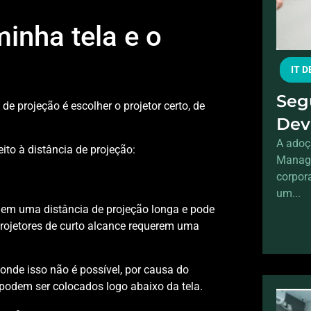
minha tela e o
IT 
Seg
e projeção é escolher o projetor certo, de
Dev
pro
A adoç
ito à distância de projeção:
Manage
escr
corpor
um...
uem uma distância de projeção longa e pode
s projetores de curto alcance requerem uma
onde isso não é possível, por causa do
s podem ser colocados logo abaixo da tela.