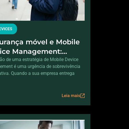
DEVICES
urança móvel e Mobile
ice Management:
tegendo dados fora do
ão de uma estratégia de Mobile Device
ment é uma urgência de sobrevivência
itório
ativa. Quando a sua empresa entrega
Leia mais