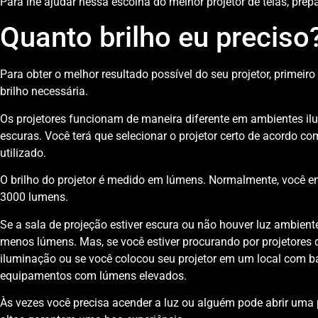
Para lhe ajudar nessa escolha do melhor projetor de telas, pre
Quanto brilho eu preciso
Para obter o melhor resultado possível do seu projetor, primeiro
brilho necessária.
Os projetores funcionam de maneira diferente em ambientes 
escuras. Você terá que selecionar o projetor certo de acordo c
utilizado.
O brilho do projetor é medido em lúmens. Normalmente, você en
3000 lumens.
Se a sala de projeção estiver escura ou não houver luz ambie
menos lúmens. Mas, se você estiver procurando por projetore
iluminação ou se você colocou seu projetor em um local com ba
equipamentos com lúmens elevados.
Às vezes você precisa acender a luz ou alguém pode abrir uma 