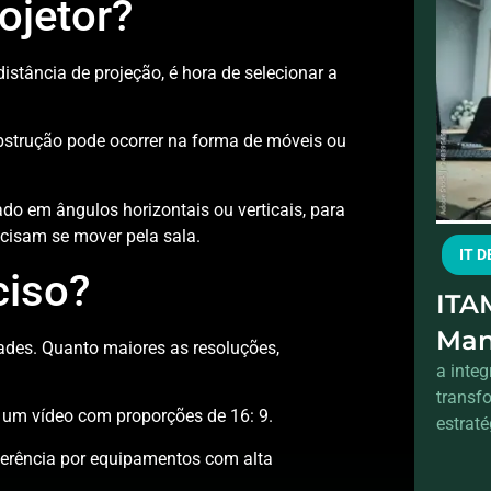
ojetor?
istância de projeção, é hora de selecionar a
obstrução pode ocorrer na forma de móveis ou
ado em ângulos horizontais ou verticais, para
cisam se mover pela sala.
IT 
ciso?
ITAM
Man
ades. Quanto maiores as resoluções,
int
a inte
transf
pro
 um vídeo com proporções de 16: 9.
estraté
tota
ferência por equipamentos com alta