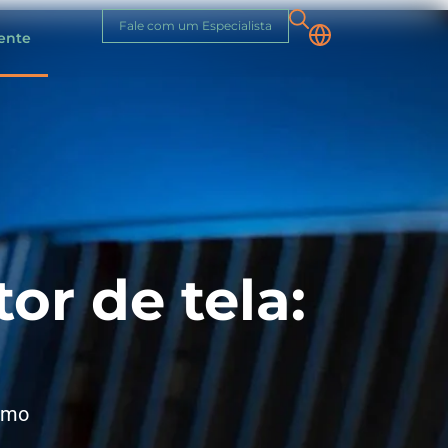
Fale com um Especialista
iente
or de tela:
como