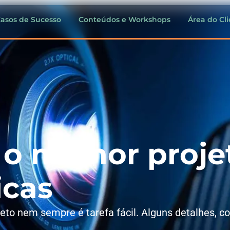
asos de Sucesso
Conteúdos e Workshops
Área do Cl
o melhor projet
icas
ojeto nem sempre é tarefa fácil. Alguns detalhes, 