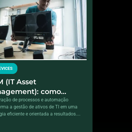
DEVICES
 (IT Asset
agement): como
egrar hardware e
gração de processos e automação
orma a gestão de ativos de TI em uma
cessos para controle
gia eficiente e orientada a resultados....
l dos ativos