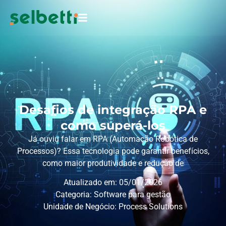
Desafios de integração RPA e
como superá-los
Já ouviu falar em RPA (Automação Robótica de
Processos)? Essa tecnologia pode garantir benefícios,
como maior produtividade e redução de
Atualizado em: 05/01/2026
Categoria:
Software para gestão
Unidade de Negócio:
Process Solutions