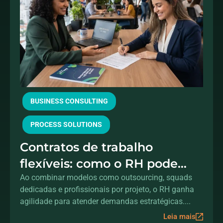
BUSINESS CONSULTING
PROCESS SOLUTIONS
Contratos de trabalho
flexíveis: como o RH pode
acelerar a transformação
Ao combinar modelos como outsourcing, squads
dedicadas e profissionais por projeto, o RH ganha
digital sem aumentar o
agilidade para atender demandas estratégicas....
headcount
Leia mais