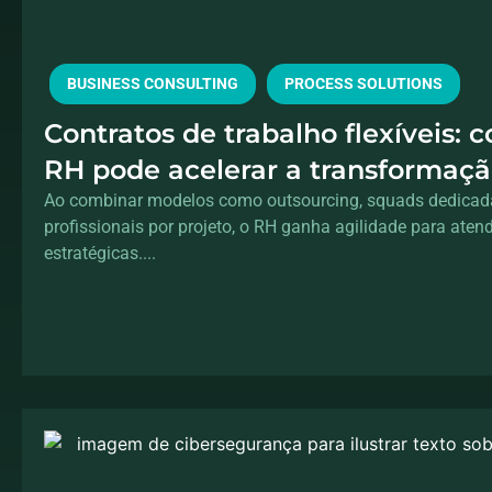
BUSINESS CONSULTING
PROCESS SOLUTIONS
Contratos de trabalho flexíveis: 
RH pode acelerar a transformação
sem aumentar o headcount
Ao combinar modelos como outsourcing, squads dedicad
profissionais por projeto, o RH ganha agilidade para ate
estratégicas....