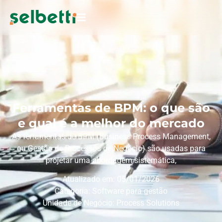
Ferramentas de BPM: o que são
e qual é a melhor do mercado
As ferramentas de BPM (Business Process Management,
ou Gestão de Processos de Negócio) são usadas para
projetar uma abordagem sistemática,
Atualizado em: 05/01/2026
Categoria:
Software para gestão
Unidade de Negócio:
Process Solutions