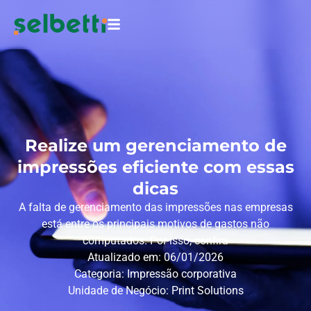
Realize um gerenciamento de
impressões eficiente com essas
dicas
A falta de gerenciamento das impressões nas empresas
está entre os principais motivos de gastos não
computados. Por isso, confira
Atualizado em: 06/01/2026
Categoria:
Impressão corporativa
Unidade de Negócio:
Print Solutions