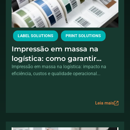
LABEL SOLUTIONS
PRINT SOLUTIONS
Impressão em massa na
logística: como garantir
velocidade sem perder
Impressão em massa na logística: impacto na
eficiência, custos e qualidade operacional...
qualidade e controle
Leia mais