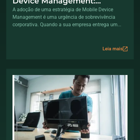
Device Management:
protegendo dados fora do
A adoção de uma estratégia de Mobile Device
Management é uma urgência de sobrevivência
escritório
corporativa. Quando a sua empresa entrega um...
Leia mais