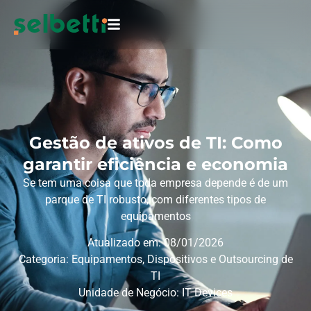
Gestão de ativos de TI: Como
garantir eficiência e economia
Se tem uma coisa que toda empresa depende é de um
parque de TI robusto, com diferentes tipos de
equipamentos
Atualizado em: 08/01/2026
Categoria:
Equipamentos, Dispositivos e Outsourcing de
TI
Unidade de Negócio:
IT Devices