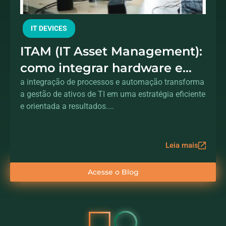
IT DEVICES
ITAM (IT Asset Management):
como integrar hardware e
processos para controle total
a integração de processos e automação transforma
a gestão de ativos de TI em uma estratégia eficiente
dos ativos
e orientada a resultados....
Leia mais
Acesse o Blog