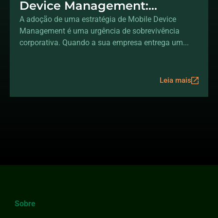
Device Management:
protegendo dados fora do
A adoção de uma estratégia de Mobile Device
Management é uma urgência de sobrevivência
escritório
corporativa. Quando a sua empresa entrega um...
Leia mais
Sobre