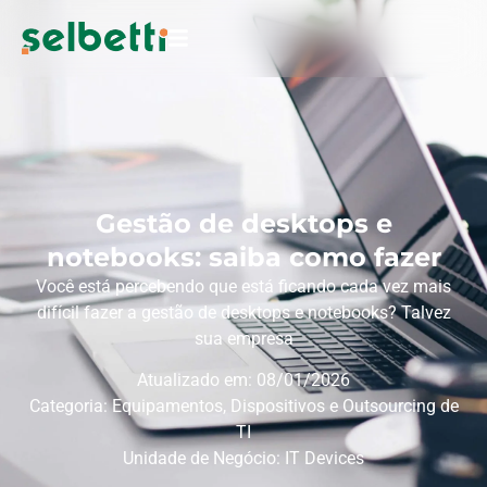
Gestão de desktops e
notebooks: saiba como fazer
Você está percebendo que está ficando cada vez mais
difícil fazer a gestão de desktops e notebooks? Talvez
sua empresa
Atualizado em: 08/01/2026
Categoria:
Equipamentos, Dispositivos e Outsourcing de
TI
Unidade de Negócio:
IT Devices