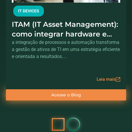
IT DEVICES
ITAM (IT Asset Management):
como integrar hardware e
processos para controle total
a integração de processos e automação transforma
a gestão de ativos de TI em uma estratégia eficiente
dos ativos
e orientada a resultados....
Leia mais
Acesse o Blog