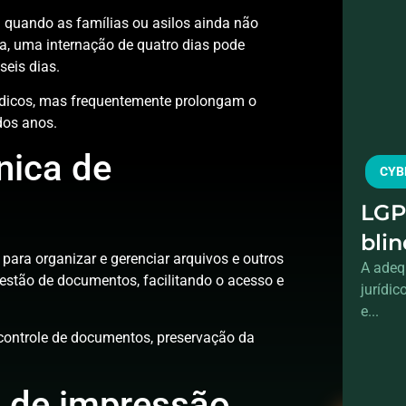
 quando as famílias ou asilos ainda não
a, uma internação de quatro dias pode
seis dias.
édicos, mas frequentemente prolongam o
dos anos.
nica de
CYB
LGP
bli
ara organizar e gerenciar arquivos e outros
A adeq
gestão de documentos, facilitando o acesso e
jurídi
e...
 controle de documentos, preservação da
g de impressão