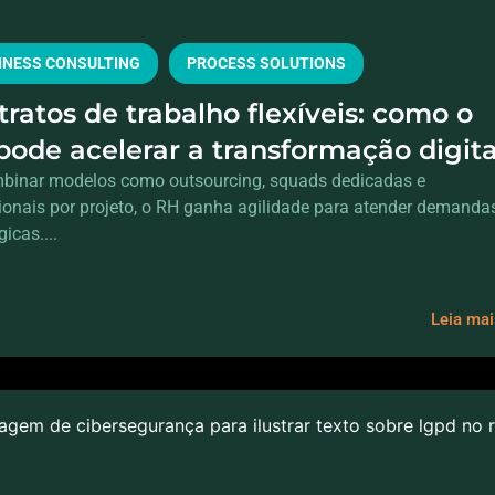
INESS CONSULTING
PROCESS SOLUTIONS
ratos de trabalho flexíveis: como o
pode acelerar a transformação digita
 aumentar o headcount
binar modelos como outsourcing, squads dedicadas e
sionais por projeto, o RH ganha agilidade para atender demanda
gicas....
Leia ma