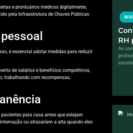
itas e prontuários médicos digitalmente,
tido pela Infraestrutura de Chaves Públicas
BUS
Cont
e pessoal
RH 
sem
Ao com
isso, é essencial adotar medidas para reduzir
profis
estraté
ento de salários e benefícios competitivos,
lho, trabalhando com recompensas,
manência
 pacientes para casa antes que estejam
 internação ou atrasariam a alta quando eles