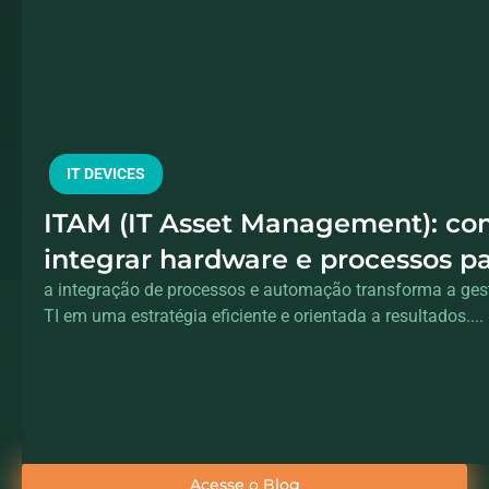
IT DEVICES
ITAM (IT Asset Management): c
integrar hardware e processos p
controle total dos ativos
a integração de processos e automação transforma a gest
TI em uma estratégia eficiente e orientada a resultados....
Acesse o Blog