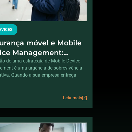
DEVICES
urança móvel e Mobile
ice Management:
tegendo dados fora do
ão de uma estratégia de Mobile Device
ment é uma urgência de sobrevivência
itório
ativa. Quando a sua empresa entrega
Leia mais