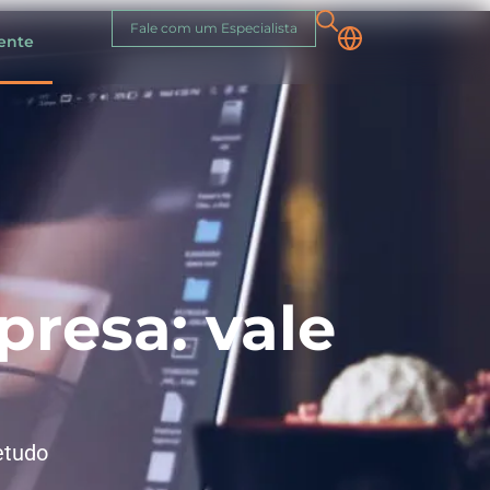
Fale com um Especialista
iente
resa: vale
etudo