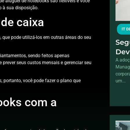
e aluguel de notebooks são flexíveis e você
 à sua disposição.
o de caixa
IT 
 que pode utilizá-los em outras áreas do seu
Seg
Dev
iantamentos, sendo feitos apenas
pro
A adoç
 prever seus custos mensais e gerenciar seu
Manage
escr
corpor
, portanto, você pode fazer o plano que
um...
books com a