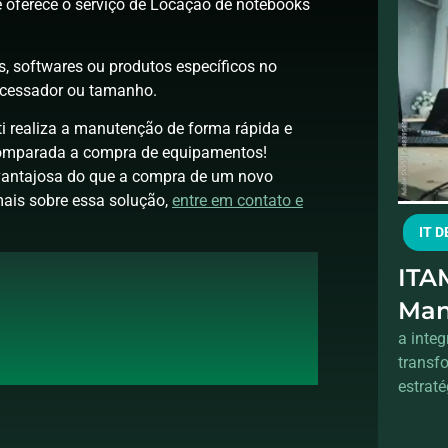
 e oferece o serviço de Locação de notebooks
s, softwares ou produtos específicos no
ocessador ou tamanho.
i realiza a manutenção de forma rápida e
comparada a compra de equipamentos!
 vantajosa do que a compra de um novo
mais sobre essa solução,
entre em contato e
IT 
ITAM
Man
int
a inte
transf
pro
estraté
tota