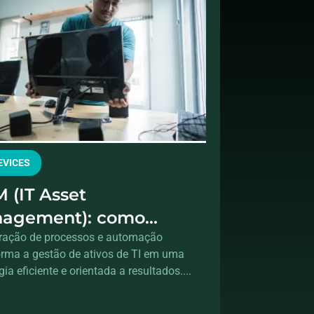
DEVICES
 (IT Asset
agement): como
egrar hardware e
gração de processos e automação
orma a gestão de ativos de TI em uma
cessos para controle
gia eficiente e orientada a resultados....
l dos ativos