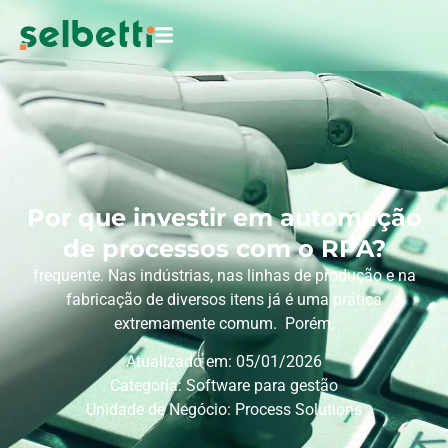
Por que investir em automação
de processos com o RPA?
frequente. Nas indústrias, nas linhas de produção e na
fabricação de diversos itens já é uma prática
extremamente comum. Porém,
Atualizado em: 05/01/2026
Categoria:
Software para gestão
Unidade de Negócio:
Process Solutions