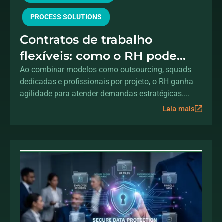
PROCESS SOLUTIONS
Contratos de trabalho
flexíveis: como o RH pode
acelerar a transformação
Ao combinar modelos como outsourcing, squads
dedicadas e profissionais por projeto, o RH ganha
digital sem aumentar o
agilidade para atender demandas estratégicas....
headcount
Leia mais