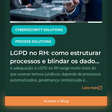
CYBERSECURITY SOLUTIONS
PROCESS SOLUTIONS
LGPD no RH: como estruturar
processos e blindar os dados
dos colaboradores
A adequação à LGPD no RH exige muito mais do
que assinar termos jurídicos; depende de processos
automatizados, governança centralizada e...
Leia mais
Acesse o Blog