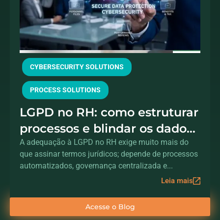
CYBERSECURITY SOLUTIONS
PROCESS SOLUTIONS
LGPD no RH: como estruturar
processos e blindar os dados
dos colaboradores
A adequação à LGPD no RH exige muito mais do
que assinar termos jurídicos; depende de processos
automatizados, governança centralizada e...
Leia mais
Acesse o Blog