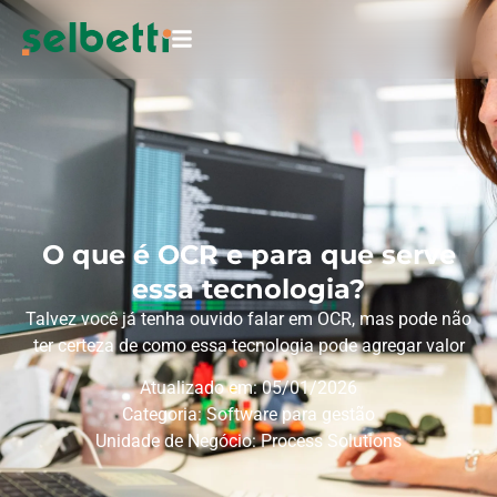
O que é OCR e para que serve
essa tecnologia?
Talvez você já tenha ouvido falar em OCR, mas pode não
ter certeza de como essa tecnologia pode agregar valor
Atualizado em: 05/01/2026
Categoria:
Software para gestão
Unidade de Negócio:
Process Solutions