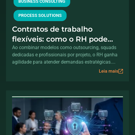
BUSINESS CONSULTING
PROCESS SOLUTIONS
Contratos de trabalho
flexíveis: como o RH pode
acelerar a transformação
Ao combinar modelos como outsourcing, squads
dedicadas e profissionais por projeto, o RH ganha
digital sem aumentar o
agilidade para atender demandas estratégicas....
headcount
Leia mais