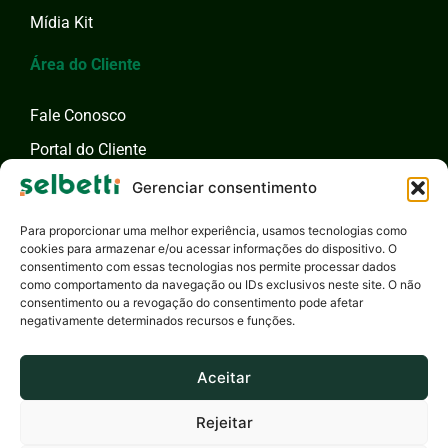
Mídia Kit
Área do Cliente
Fale Conosco
Portal do Cliente
Fale com um Especialista
Gerenciar consentimento
Para proporcionar uma melhor experiência, usamos tecnologias como
cookies para armazenar e/ou acessar informações do dispositivo. O
consentimento com essas tecnologias nos permite processar dados
como comportamento da navegação ou IDs exclusivos neste site. O não
consentimento ou a revogação do consentimento pode afetar
negativamente determinados recursos e funções.
Aceitar
Rejeitar
Selbetti Tecnologia S.A. - 2026 - Todos os Direitos Reservados
Privacidade
Canal de Ética
Responsabilidade Social