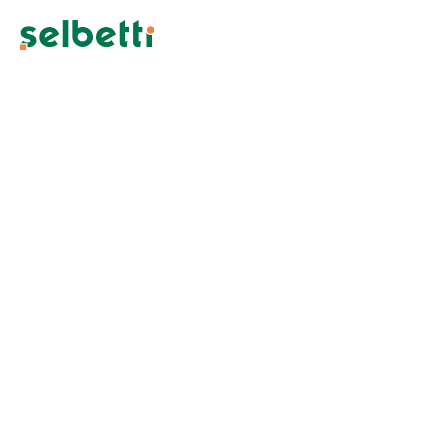
O que as empresas buscam em
um sistema RPA?
A implementação de um sistema RPA (Robotic Process
Automation) é uma decisão que deve ser ponderada a
partir de diversos
Atualizado em: 05/01/2026
Categoria:
Software para gestão
Unidade de Negócio:
Process Solutions