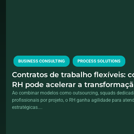
BUSINESS CONSULTING
PROCESS SOLUTIONS
Contratos de trabalho flexíveis: 
RH pode acelerar a transformação
sem aumentar o headcount
Ao combinar modelos como outsourcing, squads dedicad
profissionais por projeto, o RH ganha agilidade para ate
estratégicas....