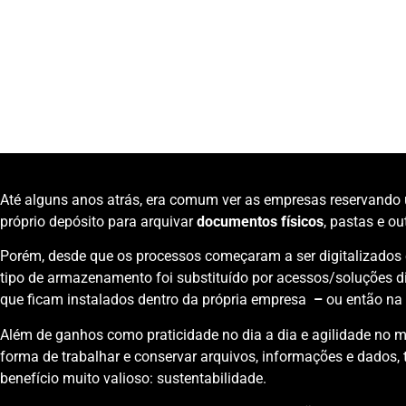
Categoria:
Gestão de documentos
,
Sustentabilidade e ESG
Unidade de Negócio:
Process Solutions
Até alguns anos atrás, era comum ver as empresas reservando
próprio depósito para arquivar
documentos físicos
, pastas e ou
Porém, desde que os processos começaram a ser digitalizados e
tipo de armazenamento foi substituído por acessos/soluções dig
que ficam instalados dentro da própria empresa
–
ou então na
Além de ganhos como praticidade no dia a dia e agilidade no 
forma de trabalhar e conservar arquivos, informações e dados,
benefício muito valioso: sustentabilidade.