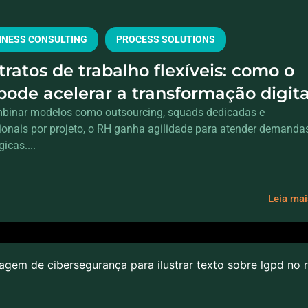
INESS CONSULTING
PROCESS SOLUTIONS
ratos de trabalho flexíveis: como o
pode acelerar a transformação digita
 aumentar o headcount
binar modelos como outsourcing, squads dedicadas e
sionais por projeto, o RH ganha agilidade para atender demanda
gicas....
Leia ma