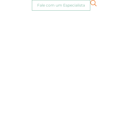
Fale com um Especialista
os com S-
tica
eu