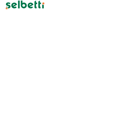
Redução de do
SIGN: Sustenta
Até alguns anos atrás, era comum ver as empres
próprio depósito
Atualizado em: 05/01/2026