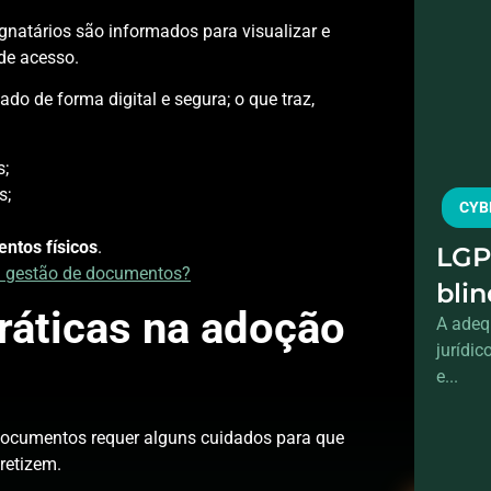
gnatários são informados para visualizar e
 de acesso.
do de forma digital e segura; o que traz,
s;
s;
CYB
ntos físicos
.
LGP
 a gestão de documentos?
bli
ráticas na adoção
A adeq
jurídi
e...
 documentos requer alguns cuidados para que
cretizem.