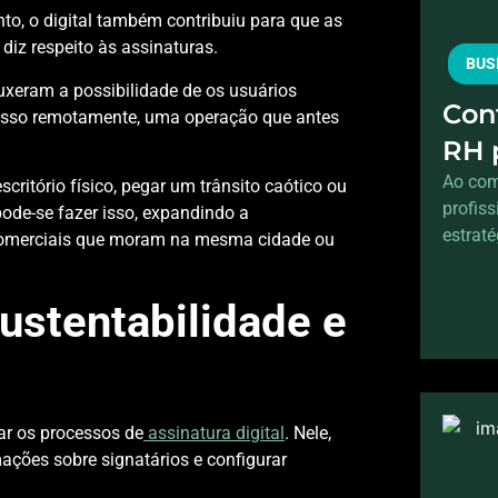
, o digital também contribuiu para que as
diz respeito às assinaturas.
BUS
ouxeram a possibilidade de os usuários
Cont
isso remotamente, uma operação que antes
RH 
sem
Ao com
critório físico, pegar um trânsito caótico ou
profis
ode-se fazer isso, expandindo a
estraté
comerciais que moram na mesma cidade ou
ustentabilidade e
ar os processos de
assinatura digital
. Nele,
ções sobre signatários e configurar