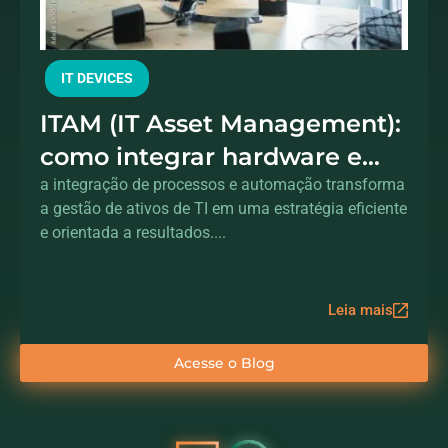
IT DEVICES
ITAM (IT Asset Management):
como integrar hardware e
processos para controle total
a integração de processos e automação transforma
a gestão de ativos de TI em uma estratégia eficiente
dos ativos
e orientada a resultados....
Leia mais
Acesse o Blog