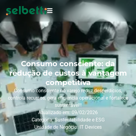
Consumo consciente: da
redução de custos à vantagem
competitiva
Consumo consciente no varejo reduz desperdícios,
controla recursos, gera eficiência operacional e fortalece
sustentável!!
Atualizado em: 09/02/2026
Categoria:
Sustentabilidade e ESG
Unidade de Negócio:
IT Devices