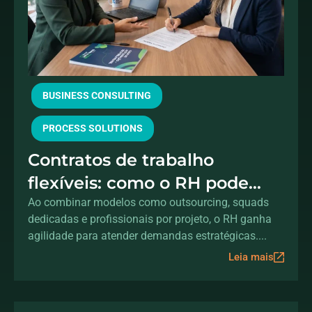
BUSINESS CONSULTING
PROCESS SOLUTIONS
Contratos de trabalho
flexíveis: como o RH pode
acelerar a transformação
Ao combinar modelos como outsourcing, squads
dedicadas e profissionais por projeto, o RH ganha
digital sem aumentar o
agilidade para atender demandas estratégicas....
headcount
Leia mais