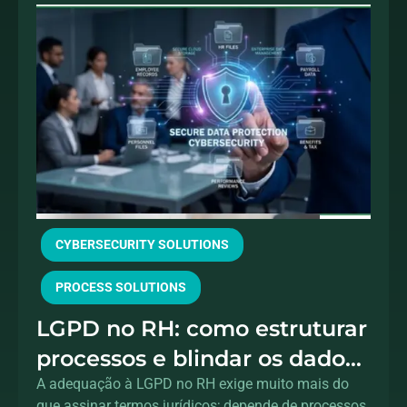
CYBERSECURITY SOLUTIONS
PROCESS SOLUTIONS
LGPD no RH: como estruturar
processos e blindar os dados
dos colaboradores
A adequação à LGPD no RH exige muito mais do
que assinar termos jurídicos; depende de processos