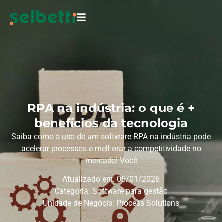
RPA na indústria: o que é +
benefícios da tecnologia
Saiba como o uso de um software RPA na indústria pode
acelerar processos e melhorar a competitividade no
mercado! Você
Atualizado em: 05/01/2026
Categoria:
Software para gestão
Unidade de Negócio:
Process Solutions