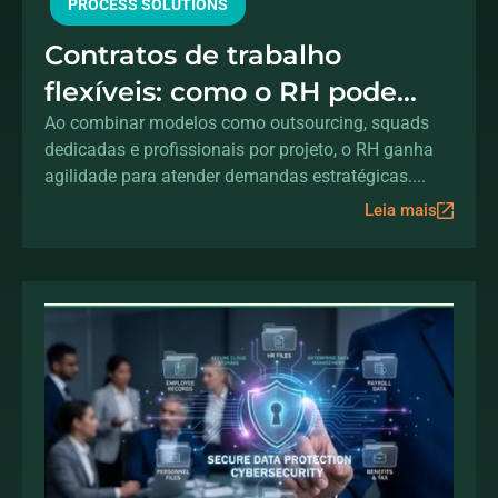
PROCESS SOLUTIONS
Contratos de trabalho
flexíveis: como o RH pode
acelerar a transformação
Ao combinar modelos como outsourcing, squads
dedicadas e profissionais por projeto, o RH ganha
digital sem aumentar o
agilidade para atender demandas estratégicas....
headcount
Leia mais