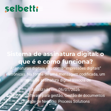
Sistema de assinatura digital: o
que é e como funciona?
Assinaturas digitais são como “impressões digitais”
eletrônicas. Na forma de uma mensagem codificada, um
sistema de assinatura digital associa de
Atualizado em: 06/01/2026
Categoria:
Software para gestão
,
Gestão de documentos
Unidade de Negócio:
Process Solutions