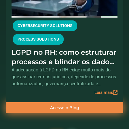
CYBERSECURITY SOLUTIONS
PROCESS SOLUTIONS
LGPD no RH: como estruturar
processos e blindar os dados
dos colaboradores
A adequação à LGPD no RH exige muito mais do
que assinar termos jurídicos; depende de processos
automatizados, governança centralizada e...
Leia mais
Acesse o Blog