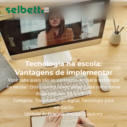
Tecnologia na escola:
Vantagens de implementar
Você sabe quais são as vantagens de usar a tecnologia
na escola? Então confira nosso artigo e veja como tornar
Atualizado em: 09/01/2026
Categoria:
Transformação digital
,
Tecnologia para
educação
Unidade de Negócio:
Process Solutions