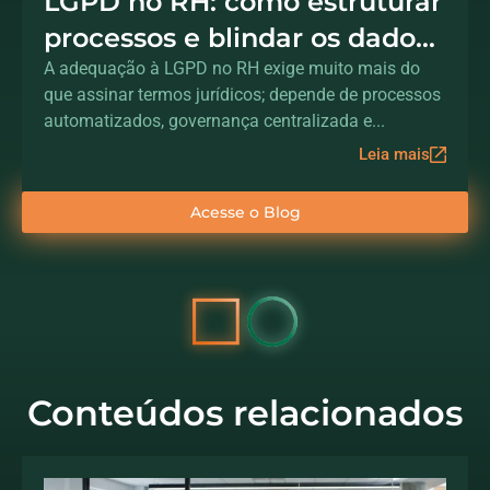
LGPD no RH: como estruturar
processos e blindar os dados
dos colaboradores
A adequação à LGPD no RH exige muito mais do
que assinar termos jurídicos; depende de processos
automatizados, governança centralizada e...
Leia mais
Acesse o Blog
Conteúdos relacionados