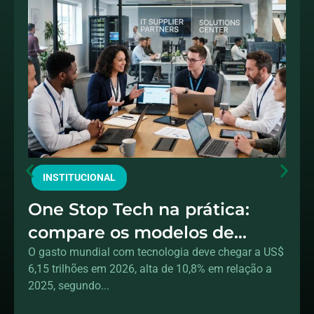
INSTITUCIONAL
One Stop Tech na prática:
compare os modelos de
fornecedores de TI e saiba
O gasto mundial com tecnologia deve chegar a US$
6,15 trilhões em 2026, alta de 10,8% em relação a
quando escolher cada um
2025, segundo...