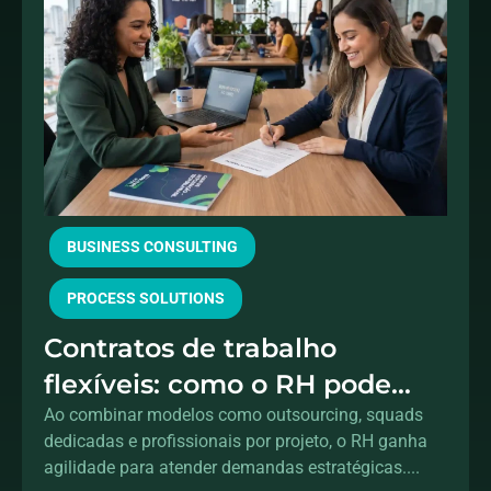
BUSINESS CONSULTING
PROCESS SOLUTIONS
Contratos de trabalho
flexíveis: como o RH pode
acelerar a transformação
Ao combinar modelos como outsourcing, squads
dedicadas e profissionais por projeto, o RH ganha
digital sem aumentar o
agilidade para atender demandas estratégicas....