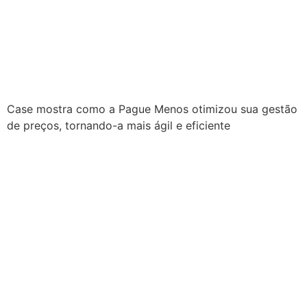
eficiência operacional
na gestão de preços
Case mostra como a Pague Menos otimizou sua gestão
de preços, tornando-a mais ágil e eficiente
Aumento do ticket
médio: Estratégias de
como aumentar o ticket
no varejo com
tecnologia, estratégias