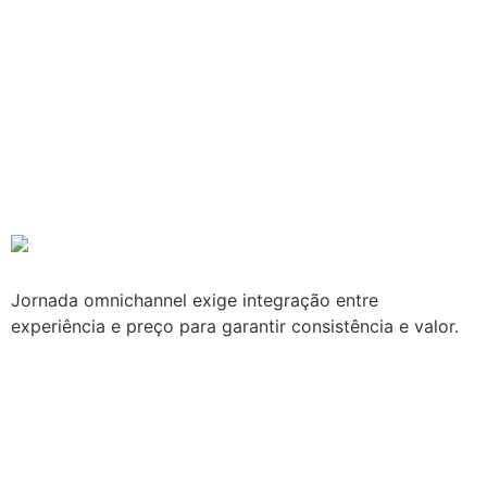
integrar experiência e
inteligência de preços
para aumentar
conversão
Jornada omnichannel exige integração entre
experiência e preço para garantir consistência e valor.
Case | Como a Casas
Bahia transformou sua
loja conceito com