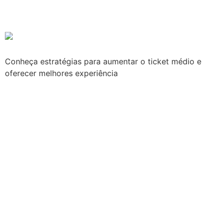
e soluções
Conheça estratégias para aumentar o ticket médio e
oferecer melhores experiência
Etiqueta de preço para
loja: como a parceria
entre Farmácias Pague
Menos e Selbetti trouxe
mais agilidade e
eficiência operacional