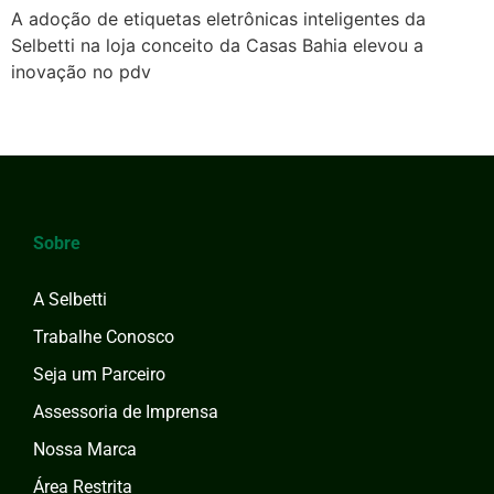
A adoção de etiquetas eletrônicas inteligentes da
Selbetti na loja conceito da Casas Bahia elevou a
inovação no pdv
Próximo
→
Sobre
A Selbetti
Trabalhe Conosco
Seja um Parceiro
Assessoria de Imprensa
Nossa Marca
Área Restrita