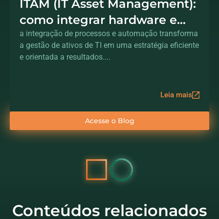
ITAM (IT Asset Management):
como integrar hardware e
processos para controle total
a integração de processos e automação transforma
a gestão de ativos de TI em uma estratégia eficiente
dos ativos
e orientada a resultados....
Leia mais
Acesse o Blog
Conteúdos relacionados