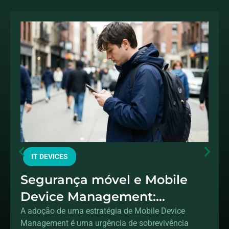
IT DEVICES
Segurança móvel e Mobile
Device Management:
protegendo dados fora do
A adoção de uma estratégia de Mobile Device
Management é uma urgência de sobrevivência