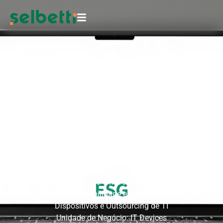
Outsourcing de TI com
iniciativas de compensação de
CO₂
Conheça a iniciativa da Selbetti que apoia a
compensação de emissões associadas a contratos de
outsourcing de TI A emissão
Atualizado em: 13/01/2026
Categoria:
Sustentabilidade e ESG
,
Equipamentos,
Dispositivos e Outsourcing de TI
Unidade de Negócio:
IT Devices