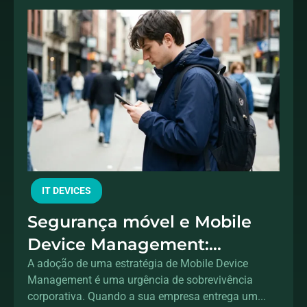
IT DEVICES
Segurança móvel e Mobile
Device Management:
protegendo dados fora do
A adoção de uma estratégia de Mobile Device
Management é uma urgência de sobrevivência
escritório
corporativa. Quando a sua empresa entrega um...