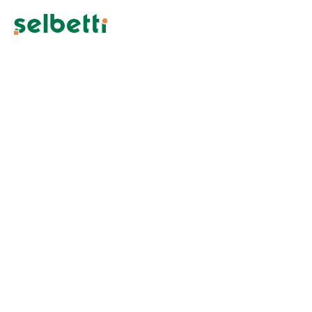
Etiqueta para transporte e
logística: saiba onde encontrar
As etiquetas desempenham um papel fundamental na
área de transporte e logística, garantindo a identificação
correta e o rastreamento eficiente
Atualizado em: 08/01/2026
Categoria:
Etiquetas e identificação
Unidade de Negócio:
Label Solutions