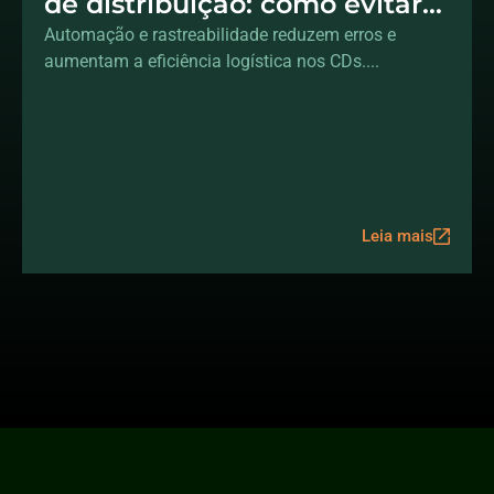
de distribuição: como evitar
falhas em operações
Automação e rastreabilidade reduzem erros e
aumentam a eficiência logística nos CDs....
complexas
Leia mais