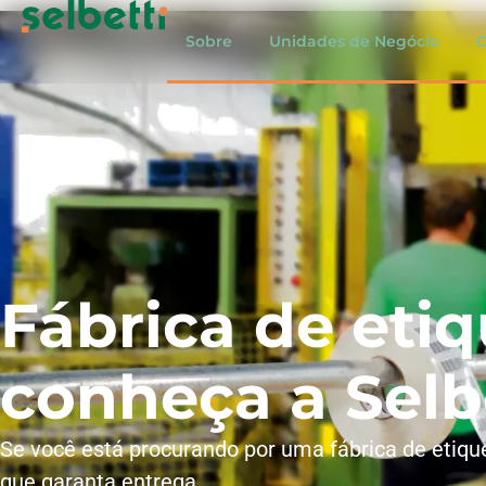
Sobre
Unidades de Negócio
C
Fábrica de eti
conheça a Selb
Se você está procurando por uma fábrica de etiq
que garanta entrega