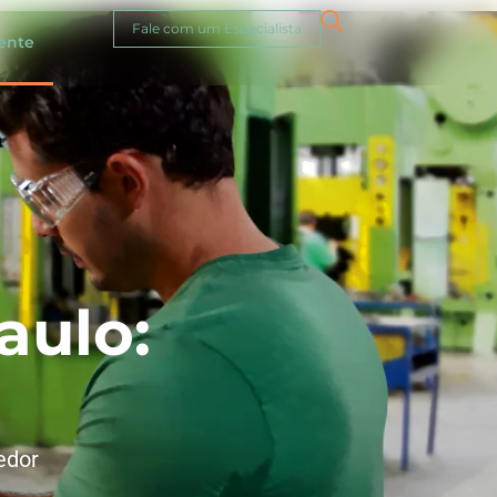
Fale com um Especialista
iente
aulo:
edor