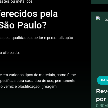
pastéis ou metálicos.
erecidos pela
 São Paulo?
os pela qualidade superior e personalização
o oferecido:
 em variados tipos de materiais, como filme
DATA
specíficas para cada tipo de uso, permanente
 verniz e plastificação. (imagem
Rev
por
fina
O RCM 