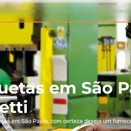
asos de Sucesso
Conteúdos e Workshops
Área do Cl
quetas em São P
etti
uetas em São Paulo, com certeza deseja um fornec