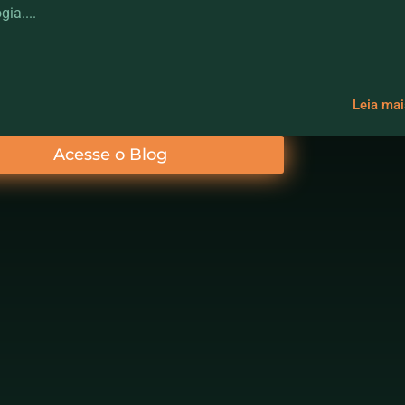
gia....
Leia ma
Acesse o Blog