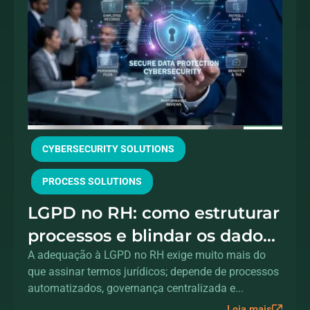
CYBERSECURITY SOLUTIONS
PROCESS SOLUTIONS
LGPD no RH: como estruturar
processos e blindar os dados
dos colaboradores
A adequação à LGPD no RH exige muito mais do
que assinar termos jurídicos; depende de processos
automatizados, governança centralizada e...
Leia mais