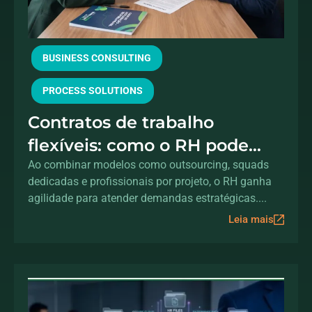
BUSINESS CONSULTING
PROCESS SOLUTIONS
Contratos de trabalho
flexíveis: como o RH pode
acelerar a transformação
Ao combinar modelos como outsourcing, squads
dedicadas e profissionais por projeto, o RH ganha
digital sem aumentar o
agilidade para atender demandas estratégicas....
headcount
Leia mais