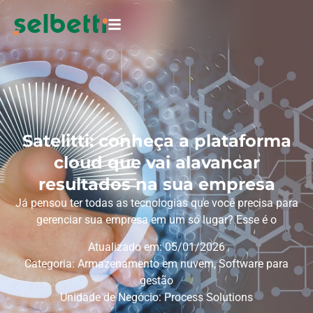
Satelitti: conheça a plataforma
cloud que vai alavancar
resultados na sua empresa
Já pensou ter todas as tecnologias que você precisa para
gerenciar sua empresa em um só lugar? Esse é o
Atualizado em: 05/01/2026
Categoria:
Armazenamento em nuvem
,
Software para
gestão
Unidade de Negócio:
Process Solutions