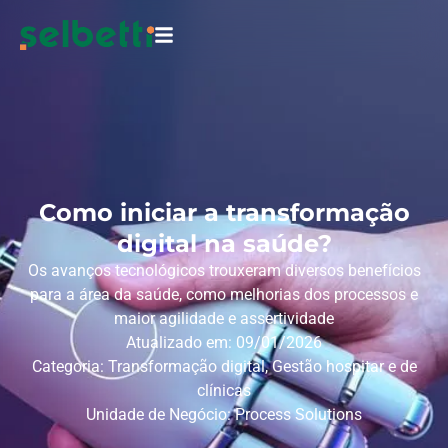
Como iniciar a transformação
digital na saúde?
Os avanços tecnológicos trouxeram diversos benefícios
para a área da saúde, como melhorias dos processos e
maior agilidade e assertividade
Atualizado em: 09/01/2026
Categoria:
Transformação digital
,
Gestão hospitar e de
clínicas
Unidade de Negócio:
Process Solutions