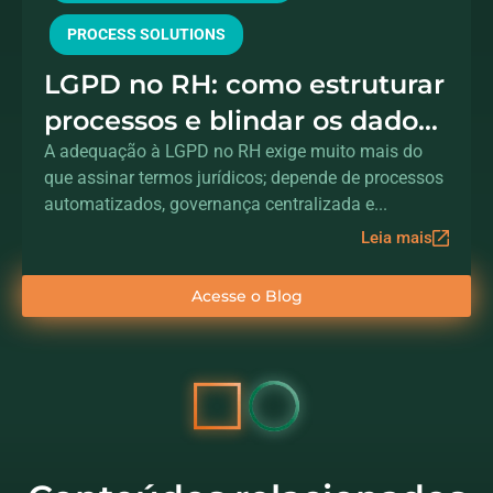
PROCESS SOLUTIONS
LGPD no RH: como estruturar
processos e blindar os dados
dos colaboradores
A adequação à LGPD no RH exige muito mais do
que assinar termos jurídicos; depende de processos
automatizados, governança centralizada e...
Leia mais
Acesse o Blog