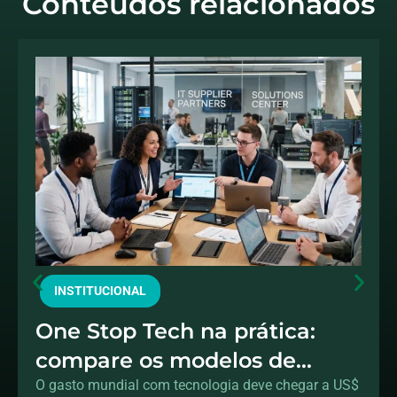
Conteúdos relacionados
INSTITUCIONAL
One Stop Tech na prática:
compare os modelos de
fornecedores de TI e saiba
O gasto mundial com tecnologia deve chegar a US$