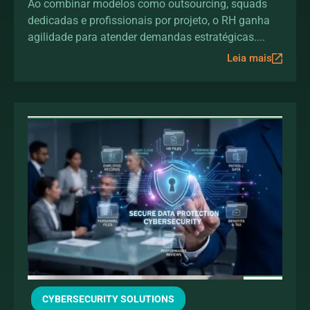
acelerar a transformação
Ao combinar modelos como outsourcing, squads
dedicadas e profissionais por projeto, o RH ganha
digital sem aumentar o
agilidade para atender demandas estratégicas....
headcount
Leia mais
CYBERSECURITY SOLUTIONS