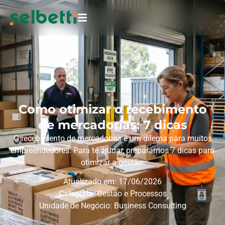
Como otimizar o recebimento
de mercadorias: 7 dicas
O recebimento de mercadorias é um dilema para muitos
empreendedores. Para te ajudar, preparamos 7 dicas para
otimizar a gestão.
Atualizado em: 17/06/2026
Categoria:
Gestão e Processos
Unidade de Negócio:
Business Consulting