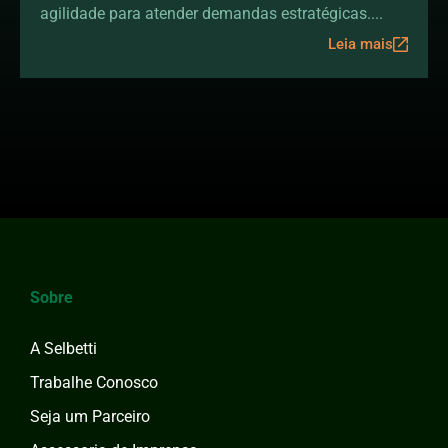
digital sem aumentar o
agilidade para atender demandas estratégicas....
headcount
Leia mais
Sobre
A Selbetti
Trabalhe Conosco
Seja um Parceiro