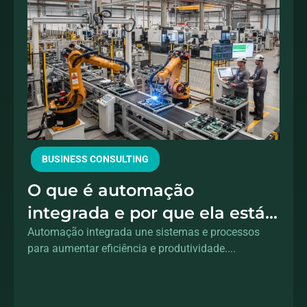
BUSINESS CONSULTING
O que é automação
integrada e por que ela está
substituindo projetos isolados
Automação integrada une sistemas e processos
para aumentar eficiência e produtividade....
de tecnologia