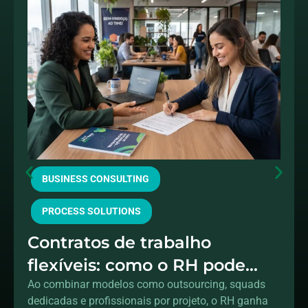
BUSINESS CONSULTING
PROCESS SOLUTIONS
Contratos de trabalho
flexíveis: como o RH pode
acelerar a transformação
Ao combinar modelos como outsourcing, squads
dedicadas e profissionais por projeto, o RH ganha