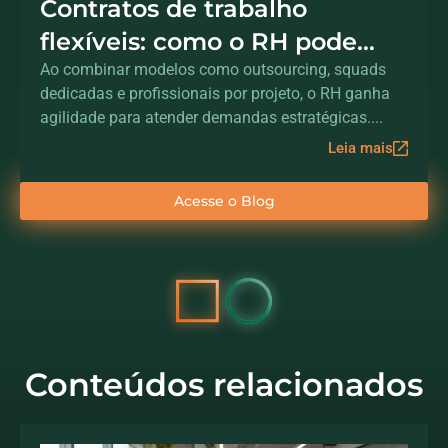
Contratos de trabalho
flexíveis: como o RH pode
acelerar a transformação
Ao combinar modelos como outsourcing, squads
dedicadas e profissionais por projeto, o RH ganha
digital sem aumentar o
agilidade para atender demandas estratégicas....
headcount
Leia mais
Acesse o Blog
Conteúdos relacionados