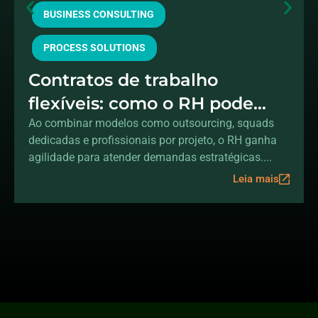
BUSINESS CONSULTING
PROCESS SOLUTIONS
Contratos de trabalho
flexíveis: como o RH pode
acelerar a transformação
Ao combinar modelos como outsourcing, squads
dedicadas e profissionais por projeto, o RH ganha
digital sem aumentar o
agilidade para atender demandas estratégicas....
headcount
Leia mais