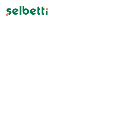
Escassez de especialistas torna
o SAP Staffing peça chave na
migração para o S4HANA
A migração para o SAP S4HANA se tornou uma urgência
global diante do fim do suporte ao ECC e da
Atualizado em: 17/06/2026
Categoria:
ERP e CRM
,
Gestão e Processos
Unidade de Negócio:
Business Consulting