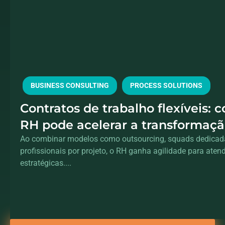
BUSINESS CONSULTING
PROCESS SOLUTIONS
Contratos de trabalho flexíveis: 
RH pode acelerar a transformação
sem aumentar o headcount
Ao combinar modelos como outsourcing, squads dedicad
profissionais por projeto, o RH ganha agilidade para ate
estratégicas....