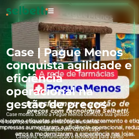
Case | Pague Menos
conquista agilidade e
eficiência
operacional na
gestão de preços
Case mostra como a Pague Menos otimizou sua gestão
de preços, tornando-a mais ágil e eficiente
Atualizado em: 02/07/2026
Categoria:
Comunicação e tecnologia para varejo