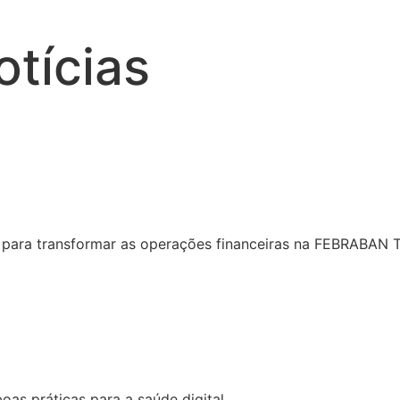
otícias
BAN TECH 2026: construi
ões financeiras
s para transformar as operações financeiras na FEBRABAN
.454/2026: checklist par
arem à nova regulamentaç
as práticas para a saúde digital.