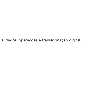
 conecta empresas,
ia, dados, operações e transformação digital
que a Selbetti é a
 do Brasil
xpedition 2026 e se
gradas de