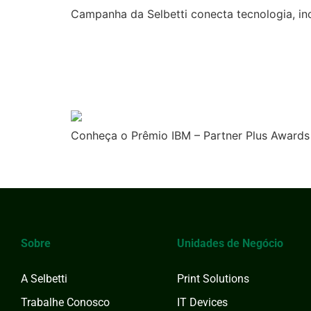
Campanha da Selbetti conecta tecnologia, i
Selbetti conquista
fortalece atuação 
Conheça o Prêmio IBM – Partner Plus Awards 
Sobre
Unidades de Negócio
A Selbetti
Print Solutions
Trabalhe Conosco
IT Devices