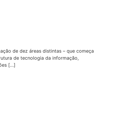
se torna uma das
dação de dez áreas distintas – que começa
rutura de tecnologia da informação,
ções […]
trajetória da
la ganhar pela 5º