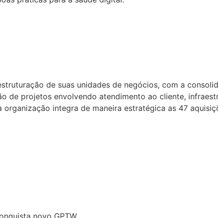
a unidades de negócio e 
ech brasileiras
eestruturação de suas unidades de negócios, com a consoli
o de projetos envolvendo atendimento ao cliente, infraest
ova organização integra de maneira estratégica as 47 aquisi
de tecnologia: conheça a 
es que contribuíram para e
i conquista novo GPTW