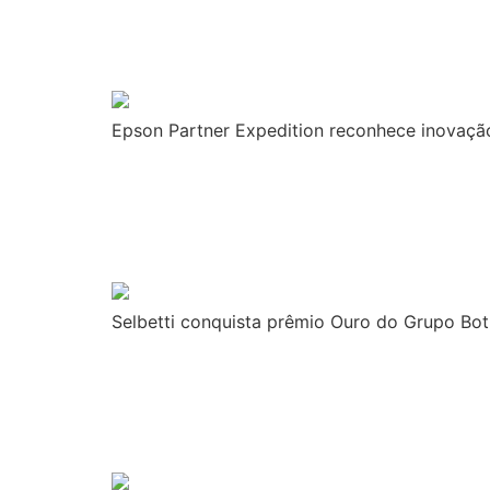
tecnologia
Epson Partner Expedition reconhece inovação
Selbetti conquista
Grupo Boticário po
Selbetti conquista prêmio Ouro do Grupo Boti
Campanha de Copa
tecnologia por trá