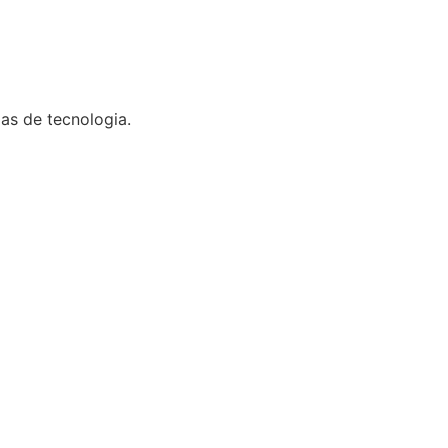
as de tecnologia.
 premiação do
a de qualidade
o Campo – a
er