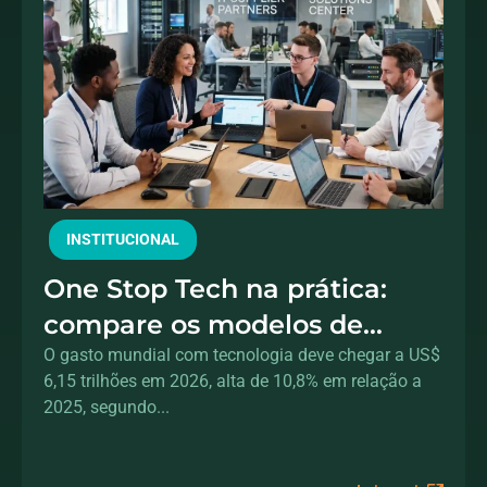
INSTITUCIONAL
One Stop Tech na prática:
compare os modelos de
fornecedores de TI e saiba
O gasto mundial com tecnologia deve chegar a US$
6,15 trilhões em 2026, alta de 10,8% em relação a
quando escolher cada um
2025, segundo...