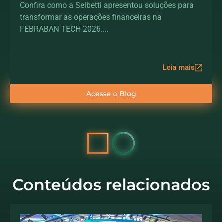
geração das operações
Confira como a Selbetti apresentou soluções para
transformar as operações financeiras na
financeiras
FEBRABAN TECH 2026....
Leia mais
Acesse o Blog
Conteúdos relacionados