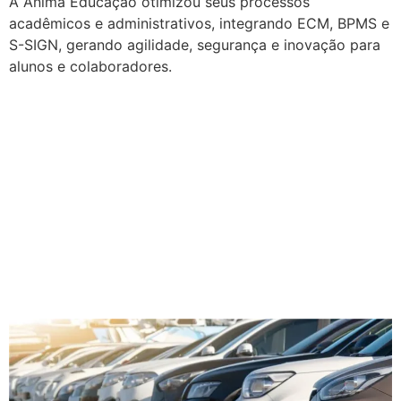
A Ânima Educação otimizou seus processos
acadêmicos e administrativos, integrando ECM, BPMS e
S-SIGN, gerando agilidade, segurança e inovação para
alunos e colaboradores.
Case |
Grupo Servopa adota
tecnologias integradas
para
impulsionar processos