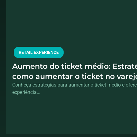
RETAIL EXPERIENCE
Aumento do ticket médio: Estrat
como aumentar o ticket no vare
tecnologia, estratégias e soluçõe
Conheça estratégias para aumentar o ticket médio e ofer
experiência...