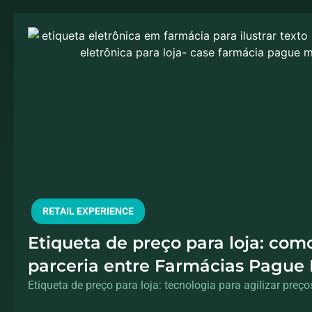
RETAIL EXPERIENCE
Etiqueta de preço para loja: com
parceria entre Farmácias Pague
Selbetti trouxe mais agilidade e 
Etiqueta de preço para loja: tecnologia para agilizar preço
operacional