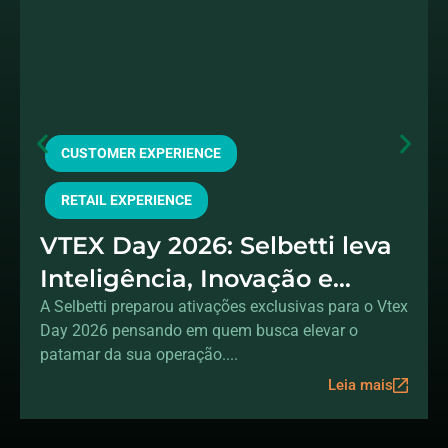
CUSTOMER EXPERIENCE
RETAIL EXPERIENCE
VTEX Day 2026: Selbetti leva
Inteligência, Inovação e
sorteios exclusivos para o seu
A Selbetti preparou ativações exclusivas para o Vtex
Day 2026 pensando em quem busca elevar o
stand no evento
patamar da sua operação....
Leia mais