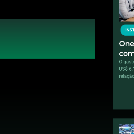
INS
One
com
for
O gast
US$ 6,
qua
relaçã