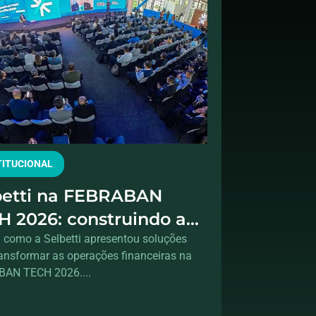
TITUCIONAL
betti na FEBRABAN
H 2026: construindo a
xima geração das
a como a Selbetti apresentou soluções
ransformar as operações financeiras na
rações financeiras
AN TECH 2026....