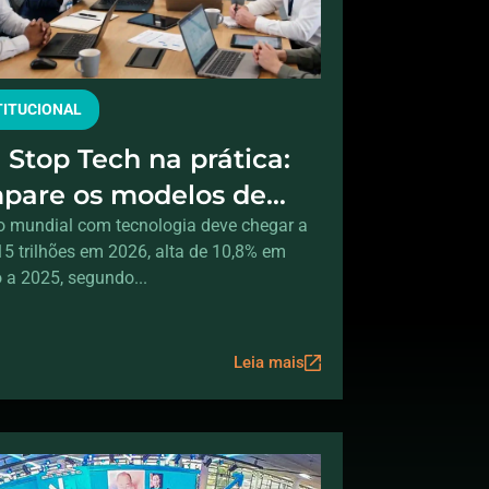
TITUCIONAL
 Stop Tech na prática:
pare os modelos de
necedores de TI e saiba
o mundial com tecnologia deve chegar a
15 trilhões em 2026, alta de 10,8% em
ndo escolher cada um
o a 2025, segundo...
Leia mais