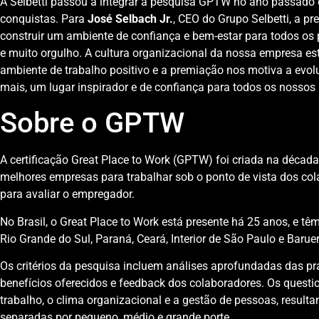
A Selbetti passou a integrar a pesquisa GPTW no ano passado 
conquistas. Para
José Selbach Jr.
, CEO do Grupo Selbetti, a 
construir um ambiente de confiança e bem-estar para todos os p
e muito orgulho. A cultura organizacional da nossa empresa 
ambiente de trabalho positivo e a premiação nos motiva a evolu
mais, um lugar inspirador e de confiança para todos os nossos 
Sobre o GPTW
A certificação Great Place to Work (GPTW) foi criada na década
melhores empresas para trabalhar sob o ponto de vista dos co
para avaliar o empregador.
No Brasil, o Great Place to Work está presente há 25 anos, e têm
Rio Grande do Sul, Paraná, Ceará, Interior de São Paulo e Baruer
Os critérios da pesquisa incluem análises aprofundadas das prá
benefícios oferecidos e feedback dos colaboradores. Os questi
trabalho, o clima organizacional e a gestão de pessoas, result
separadas por pequeno, médio e grande porte.