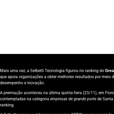
que apoia organizações a
Atualizado em: 06/01/2026
Categoria:
Notícias
Unidade de Negócio:
Institucional
Mais uma vez, a Selbetti Tecnologia figurou no ranking do
Grea
que apoia organizações a obter melhores resultados por meio d
desempenho e inovação.
A premiação aconteceu na última quinta-feira (23/11), em Flori
contempladas na categoria
empresas de grande porte
de Santa 
ranking.