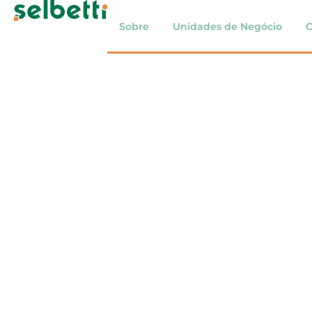
Sobre
Unidades de Negócio
C
Selbetti celeb
das melhores e
trabalhar em S
Mais uma vez, a Selbetti Tecnologia figurou no ra