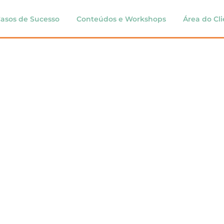
asos de Sucesso
Conteúdos e Workshops
Área do Cl
ra premiação c
mpresas para s
anta Catarina
nking do Great Place to Work (GPTW) 2023, certifi